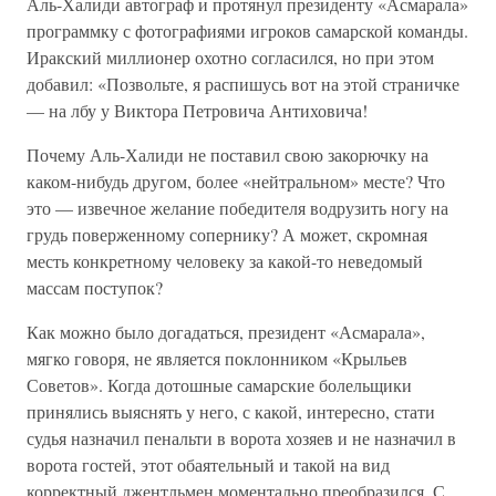
Аль-Халиди автограф и протянул президенту «Асмарала»
программку с фотографиями игроков самарской команды.
Иракский миллионер охотно согласился, но при этом
добавил: «Позвольте, я распишусь вот на этой страничке
— на лбу у Виктора Петровича Антиховича!
Почему Аль-Халиди не поставил свою закорючку на
каком-нибудь другом, более «нейтральном» месте? Что
это — извечное желание победителя водрузить ногу на
грудь поверженному сопернику? А может, скромная
месть конкретному человеку за какой-то неведомый
массам поступок?
Как можно было догадаться, президент «Асмарала»,
мягко говоря, не является поклонником «Крыльев
Советов». Когда дотошные самарские болельщики
принялись выяснять у него, с какой, интересно, стати
судья назначил пенальти в ворота хозяев и не назначил в
ворота гостей, этот обаятельный и такой на вид
корректный джентльмен моментально преобразился. С