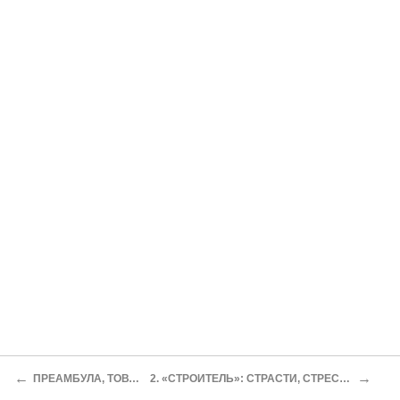
←
→
ПРЕАМБУЛА, ТОВАРИЩИ
2. «СТРОИТЕЛЬ»: СТРАСТИ, СТРЕССЫ, СТРАХИ