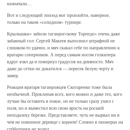
назначали…
Вот и следующий эпизод мог произойти, наверное,
только на таком «солидном» турнире.
Крылышки» забили таганрогскому Торпедо» очень даже
забавный гол: Сергей Макеев выполнил штрафной не
слишком-то удачно, и мяч скакал себе по направлению к
вратарю соперников. А перед самым носом голкипера
вдруг взял да и повернул градусов на девяносто. Мяч
даже до сетки не докатился — пересек белую черту и
замер.
Реакция вратаря таганрожцев Скотаренко тоже была
необычной. Проклиная всех, кого можно и даже тех, кого
лучше бы оставить в покое, он не только сразу ушел с
поля, но и выместил всю свою ярость на росшей
неподалеку березке. Представляете, чуть не вырвал ни в
чем не повинное деревце с корнем! Словно в пионерах на
субботники не ходил…