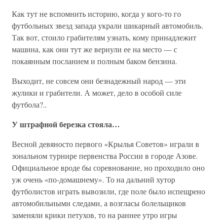
Как тут не вспомнить историю, когда у кого-то го
футбольных звезд запада украли шикарный автомобиль.
Так вот, стоило грабителям узнать, кому принадлежит
машина, как они тут же вернули ее на место — с
покаянным посланием и полным баком бензина.
Выходит, не совсем они безнадежный народ — эти
жулики и грабители. А может, дело в особой силе
футбола?..
У штрафной березка стояла…
Весной девяносто первого «Крылья Советов» играли в
зональном турнире первенства России в городе Азове.
Официальное вроде бы соревнование, но проходило оно
уж очень «по-домашнему». То на дальний хутор
футболистов играть вывозили, где поле было испещрено
автомобильными следами, а возгласы болельщиков
заменяли крики петухов, то на раннее утро игры