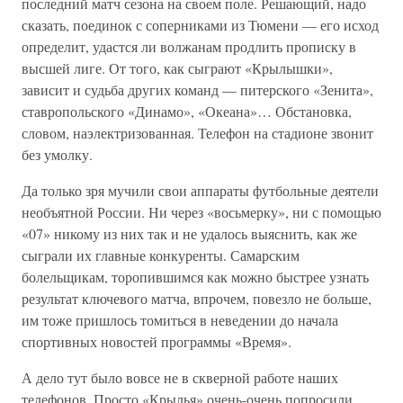
последний матч сезона на своем поле. Решающий, надо
сказать, поединок с соперниками из Тюмени — его исход
определит, удастся ли волжанам продлить прописку в
высшей лиге. От того, как сыграют «Крылышки»,
зависит и судьба других команд — питерского «Зенита»,
ставропольского «Динамо», «Океана»… Обстановка,
словом, наэлектризованная. Телефон на стадионе звонит
без умолку.
Да только зря мучили свои аппараты футбольные деятели
необъятной России. Ни через «восьмерку», ни с помощью
«07» никому из них так и не удалось выяснить, как же
сыграли их главные конкуренты. Самарским
болельщикам, торопившимся как можно быстрее узнать
результат ключевого матча, впрочем, повезло не больше,
им тоже пришлось томиться в неведении до начала
спортивных новостей программы «Время».
А дело тут было вовсе не в скверной работе наших
телефонов. Просто «Крылья» очень-очень попросили