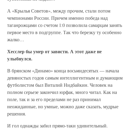
А «Крылья Советов», между прочим, стали потом
чемпионами России. Причем именно победа над
таганрожцами со счетом 1:0 позволила самарцам занять
первое место в подгруппе. Так что березку ту особенно
жалко…
Хесслер бы умер от зависти. А этот даже не
улыбнулся.
В брянском «Динамо» конца восьмидесятых — начала
девяностых годов самым интеллигентным и думающим
футболистом был Виталий Нидбайкин. Человек на
полном серьезе закончил юрфак, много читал. Как на
поле, так и за его пределами не раз принимал
неожиданные, но умные, можно даже сказать, мудрые
решения.
И гол однажды забил прямо-таки удивительный.