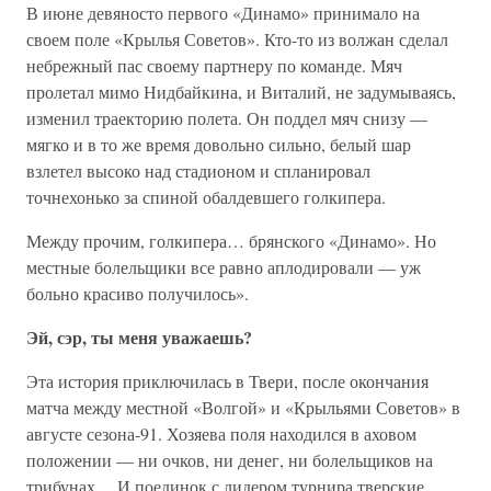
В июне девяносто первого «Динамо» принимало на
своем поле «Крылья Советов». Кто-то из волжан сделал
небрежный пас своему партнеру по команде. Мяч
пролетал мимо Нидбайкина, и Виталий, не задумываясь,
изменил траекторию полета. Он поддел мяч снизу —
мягко и в то же время довольно сильно, белый шар
взлетел высоко над стадионом и спланировал
точнехонько за спиной обалдевшего голкипера.
Между прочим, голкипера… брянского «Динамо». Но
местные болельщики все равно аплодировали — уж
больно красиво получилось».
Эй, сэр, ты меня уважаешь?
Эта история приключилась в Твери, после окончания
матча между местной «Волгой» и «Крыльями Советов» в
августе сезона-91. Хозяева поля находился в аховом
положении — ни очков, ни денег, ни болельщиков на
трибунах… И поединок с лидером турнира тверские