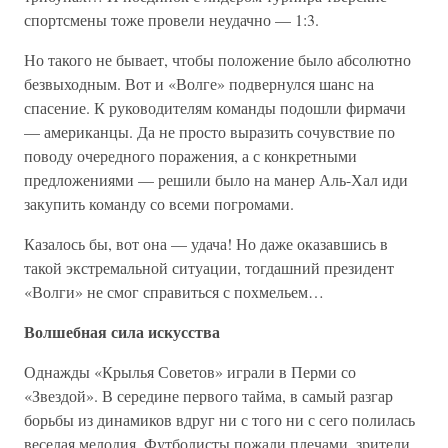
спортсмены тоже провели неудачно — 1:3.
Но такого не бывает, чтобы положение было абсолютно
безвыходным. Вот и «Волге» подвернулся шанс на
спасение. К руководителям команды подошли фирмачи
— американцы. Да не просто выразить сочувствие по
поводу очередного поражения, а с конкретными
предложениями — решили было на манер Аль-Хал иди
закупить команду со всеми погромами.
Казалось бы, вот она — удача! Но даже оказавшись в
такой экстремальной ситуации, тогдашний президент
«Волги» не смог справиться с похмельем…
Волшебная сила искусства
Однажды «Крылья Советов» играли в Перми со
«Звездой». В середине первого тайма, в самый разгар
борьбы из динамиков вдруг ни с того ни с сего полилась
веселая мелодия. Футболисты пожали плечами, зрители