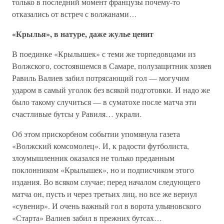
только в последний момент французы почему-то
отказались от встреч с волжанами…
«Крылья», в натуре, даже жулье ценит
В поединке «Крылышек» с теми же торпедовцами из
Волжского, состоявшемся в Самаре, полузащитник хозяев
Равиль Валиев забил потрясающий гол — могучим
ударом в самый уголок без всякой подготовки. И надо же
было такому случиться — в суматохе после матча эти
счастливые бутсы у Равиля… украли.
Об этом прискорбном событии упомянула газета
«Волжский комсомолец». И, к радости футболиста,
злоумышленник оказался не только преданным
поклонником «Крылышек», но и подписчиком этого
издания. Во всяком случае; перед началом следующего
матча он, пусть и через третьих лиц, но все же вернул
«сувенир». И очень важный гол в ворота ульяновского
«Старта» Валиев забил в прежних бутсах…