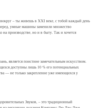
вокруг – ты живешь в XXI веке, с тобой каждый день
 вперед, умные машины заменили множество
о на производстве, но и в быту. Так и хочется
юань, является поистине замечательным искусством.
ющихся доступны лишь 10 % его потенциальных
тва — не только закрепление уже имеющихся у
оровительных Звуков, – это традиционный
н на регуляции дыхания.Комплекс Лю Дзы Дзье