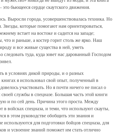
 это бьющееся сердце скаутского движения.
сь. Выросли города, усовершенствовалась техника. Но
. Звезды, которые помогают нам ориентироваться,
режнему встает на востоке и садится на западе;
 что и раньше, а костер горит столь же ярко. Наш
ироду и все живые существа в ней, уметь
о следовать туда, куда зовет нас дарованный Господом
ривел.
ть в условиях дикой природы, и о разных
х книгах я использовал свой опыт, полученный в
довелось участвовать. Но я почти ничего не писал о
я своей службы в спецназе. Большая часть этой книги
ую и по сей день. Причина этого проста. Между
 в войсках спецназа, и теми, что используют скауты,
лся в этом руководстве обобщить эти знания и
е используются для подготовки бойцов спецназа, для
ков и усвоение знаний поможет им стать отлично