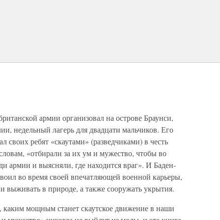
 британской армии организовал на острове Браунси,
и, недельный лагерь для двадцати мальчиков. Его
л своих ребят «скаутами» (разведчиками) в честь
словам, «отбирали за их ум и мужество, чтобы во
и армии и выясняли, где находится враг». И Баден-
освоил во время своей впечатляющей военной карьеры,
и выживать в природе, а также сооружать укрытия.
г, каким мощным станет скаутское движение в наши
 и мужество» никогда не выйдут из моды, и эта книга