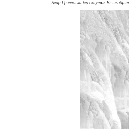
Беар Гриллс, лидер скаутов Великобри