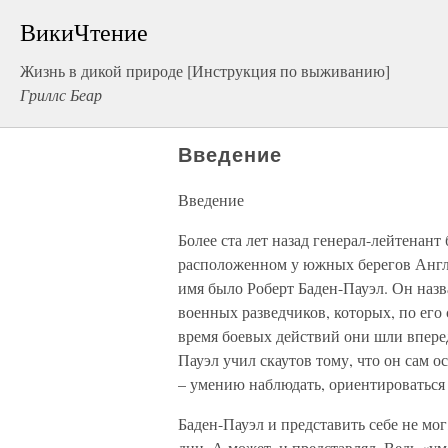
ВикиЧтение
Жизнь в дикой природе [Инструкция по выживанию]
Гриллс Беар
Введение
Введение
Более ста лет назад генерал-лейтенант
расположенном у южных берегов Англи
имя было Роберт Баден-Пауэл. Он назва
военных разведчиков, которых, по его 
время боевых действий они шли вперед
Пауэл учил скаутов тому, что он сам 
– умению наблюдать, ориентироваться 
Баден-Пауэл и представить себе не мо
дни. А может, и представлял. Ведь «ум