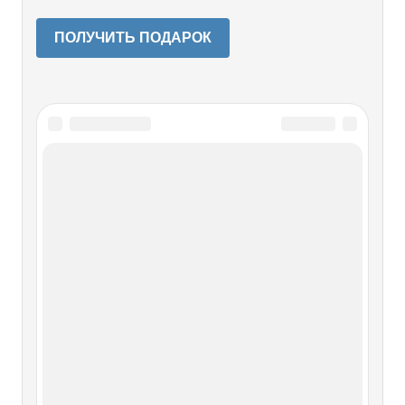
ПОЛУЧИТЬ ПОДАРОК
Читайте также
ТАКТИЧЕСКИЕ ДЕЙСТВИЯ
ПОСРЕДСТВОМ ПЕРЕМЕЩЕНИЯ
ТАКТИЧЕСКИЕ ДЕЙСТВИЯ ПОСРЕДСТВОМ
ПЕРЕМЕЩЕНИЯ Угроза атакующего характера
перемещением — это действия, направленные на
преодоление защитных усилий соперника при помощи
перемещения, разгоняя массу его тела в направлении
выполняемого броска. Угроза